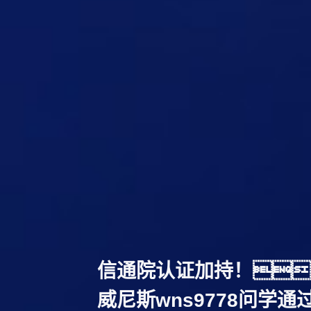
信通院认证加持！
威尼斯wns9778问学